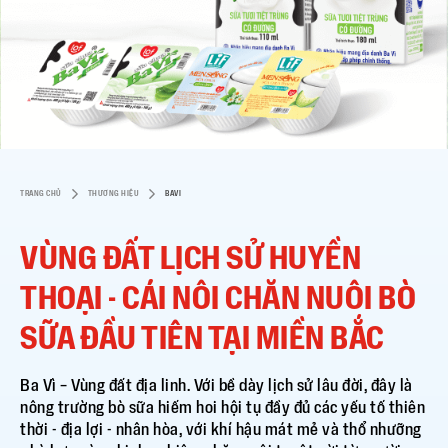
TRANG CHỦ
THƯƠNG HIỆU
BAVI
VÙNG ĐẤT LỊCH SỬ HUYỀN
THOẠI - CÁI NÔI CHĂN NUÔI BÒ
SỮA ĐẦU TIÊN TẠI MIỀN BẮC
Ba Vì – Vùng đất địa linh. Với bề dày lịch sử lâu đời, đây là
nông trường bò sữa hiếm hoi hội tụ đầy đủ các yếu tố thiên
thời - địa lợi - nhân hòa, với khí hậu mát mẻ và thổ nhưỡng